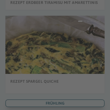
REZEPT ERDBEER TIRAMISU MIT AMARETTINIS
REZEPT ERDBEER SMOOTHIE
REZEPT ERDBEER CREPES
REZEPT STRAWBERRY DAIQUIRI
REZEPT ERDBEEREIS
REZEPT HERZ-KUCHEN
REZEPT SPARGEL QUICHE
FRÜHLING