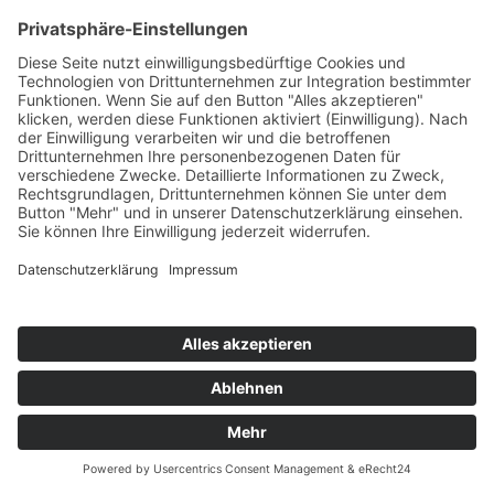
BEIKOST REZEPT: BANANEN-DINKEL
VOLLKORNKEKSE
REZEPT Bananen-Dinkel-Vollkornkekse Babynahrung
| Breifrei Rezepte Titelbild © happybabyness.com...
WEITERLESEN