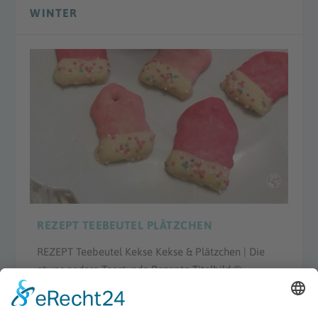
WINTER
REZEPT TEEBEUTEL PLÄTZCHEN
REZEPT Teebeutel Kekse Kekse & Plätzchen | Die
etwas andere Teestunde Rezepte Titelbild ©...
WEITERLESEN