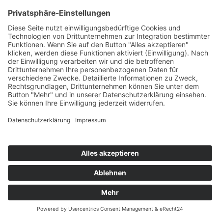
Abs. 1 TTDSG); die Einwilligung ist jederzeit
widerrufbar.
Sie können Ihren Browser so einstellen, dass Sie über
das Setzen von Cookies informiert werden und Cookies
nur im Einzelfall erlauben, die Annahme von Cookies
für bestimmte Fälle oder generell ausschließen sowie
das automatische Löschen der Cookies beim Schließen
des Browsers aktivieren. Bei der Deaktivierung von
Cookies kann die Funktionalität dieser Website
eingeschränkt sein.
Welche Cookies und Dienste auf dieser Website
eingesetzt werden, können Sie dieser
Datenschutzerklärung entnehmen.
EINWILLIGUNG MIT USERCENTRICS
Diese Website nutzt die Consent-Technologie von