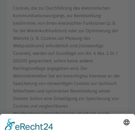
Cookies, die zur Durchführung des elektronischen
Kommunikationsvorgangs, zur Bereitstellung
bestimmter, von Ihnen erwünschter Funktionen (z. B.
für die Warenkorbfunktion) oder zur Optimierung der
Website (z. B. Cookies zur Messung des
Webpublikums) erforderlich sind (notwendige
Cookies), werden auf Grundlage von Art. 6 Abs. 1 lit. f
DSGVO gespeichert, sofern keine andere
Rechtsgrundlage angegeben wird. Der
Websitebetreiber hat ein berechtigtes Interesse an der
Speicherung von notwendigen Cookies zur technisch
fehlerfreien und optimierten Bereitstellung seiner
Dienste. Sofern eine Einwilligung zur Speicherung von
Cookies und vergleichbaren
Wiedererkennungstechnologien abgefragt wurde,
erfolgt die Verarbeitung ausschließlich auf Grundlage
dieser Einwilligung (Art. 6 Abs. 1 lit. a DSGVO und § 25