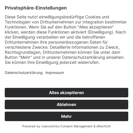
REZEPT TEEBEUTEL PLÄTZCHEN
REZEPT Teebeutel Kekse Kekse & Plätzchen | Die
etwas andere Teestunde Rezepte Titelbild ©...
WEITERLESEN