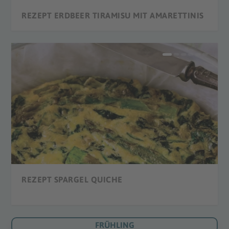
REZEPT ERDBEER TIRAMISU MIT AMARETTINIS
REZEPT ERDBEER SMOOTHIE
REZEPT ERDBEER CREPES
REZEPT STRAWBERRY DAIQUIRI
REZEPT ERDBEEREIS
REZEPT HERZ-KUCHEN
REZEPT SPARGEL QUICHE
FRÜHLING