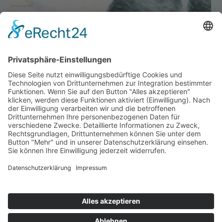
happybabyness.com | © 2026. Konzept & Umsetzung:
Kühe im
Netz GmbH
| Alle Rechte vorbehalten.