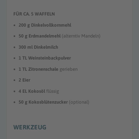
FÜR CA. 5 WAFFELN
200 g Dinkelvollkornmehl
50 g Erdmandelmehl
(alterntiv Mandeln)
300 ml Dinkelmilch
1 TL Weinsteinbackpulver
1 TL Zitronenschale
gerieben
2 Eier
4 EL Kokosöl
flüssig
50 g Kokosblütenzucker
(optional)
WERKZEUG