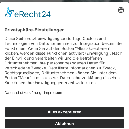
happybabyness.com | © 2026. Konzept & Umsetzung:
Kühe im Netz
GmbH
| Alle Rechte vorbehalten.