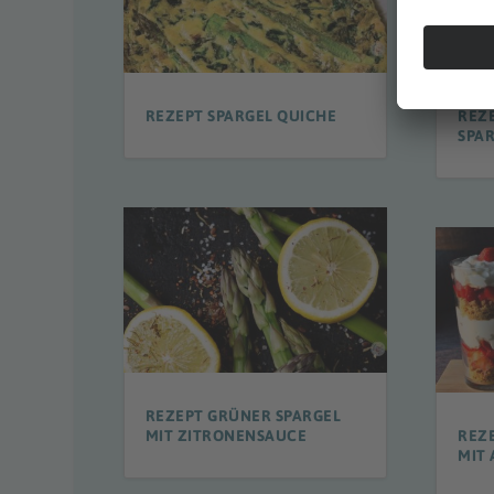
REZEPT SPARGEL QUICHE
REZ
SPA
REZEPT GRÜNER SPARGEL
MIT ZITRONENSAUCE
REZ
MIT 