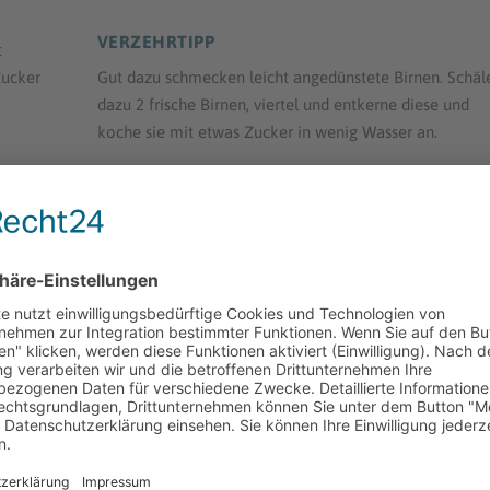
VERZEHRTIPP
t
Zucker
Gut dazu schmecken leicht angedünstete Birnen. Schäl
dazu 2 frische Birnen, viertel und entkerne diese und
koche sie mit etwas Zucker in wenig Wasser an.
 brate
NNTEN DICH AUCH INTERESSIEREN: