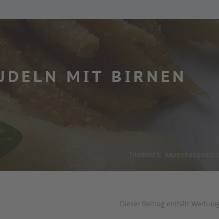
DELN MIT BIRNEN
Titelbild © happybabyness
Dieser Beitrag enthält Werbung