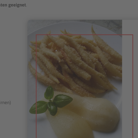
ten geeignet
.
irnen)