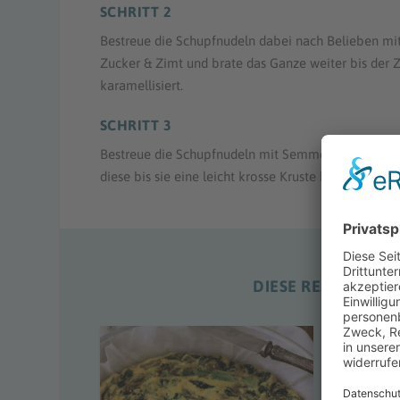
SCHRITT 2
Bestreue die Schupfnudeln dabei nach Belieben mi
Zucker & Zimt und brate das Ganze weiter bis der 
karamellisiert.
SCHRITT 3
Bestreue die Schupfnudeln mit Semmelbröseln und
diese bis sie eine leicht krosse Kruste haben.
DIESE REZEPTE KÖ