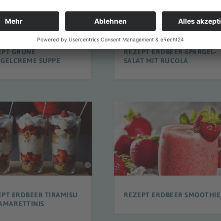
EPT GRÜNE
REZEPT ERDBEER-SPARGEL-
RGELCREME SUPPE
SALAT MIT RUCOLA
EPT ERDBEER TIRAMISU
REZEPT ERDBEER SMOOTHIE
AMARETTINIS