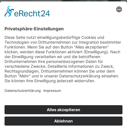
happybabyness.com | © 2026. Konzept & Umsetzung:
Kühe im Netz
GmbH
| Alle Rechte vorbehalten.