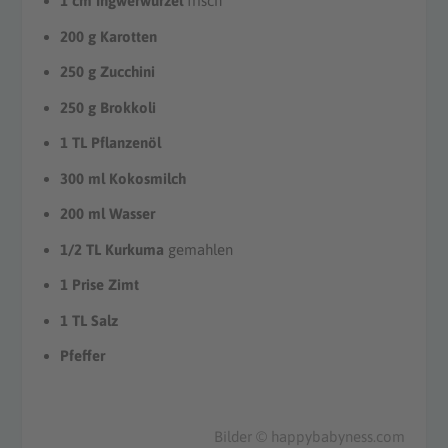
1 cm Ingwerwurzel
frisch
200 g Karotten
250 g Zucchini
250 g Brokkoli
1 TL Pflanzenöl
300 ml Kokosmilch
200 ml Wasser
1/2 TL Kurkuma
gemahlen
1 Prise Zimt
1 TL Salz
Pfeffer
Bilder © happybabyness.com