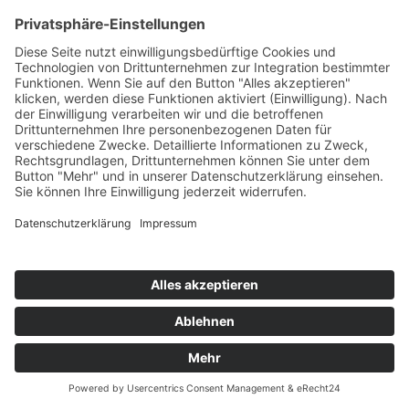
BEIKOST REZEPT: BANANEN-DINKEL
VOLLKORNKEKSE
REZEPT Bananen-Dinkel-Vollkornkekse Babynahrung
| Breifrei Rezepte Titelbild © happybabyness.com...
WEITERLESEN