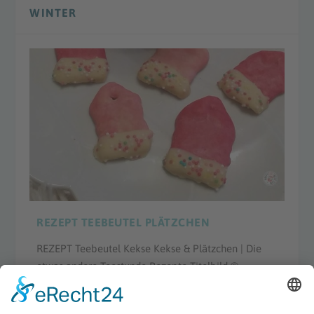
WINTER
REZEPT TEEBEUTEL PLÄTZCHEN
REZEPT Teebeutel Kekse Kekse & Plätzchen | Die
etwas andere Teestunde Rezepte Titelbild ©...
WEITERLESEN