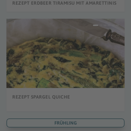
REZEPT ERDBEER TIRAMISU MIT AMARETTINIS
REZEPT ERDBEER SMOOTHIE
REZEPT ERDBEER CREPES
REZEPT STRAWBERRY DAIQUIRI
REZEPT ERDBEEREIS
REZEPT HERZ-KUCHEN
REZEPT SPARGEL QUICHE
FRÜHLING