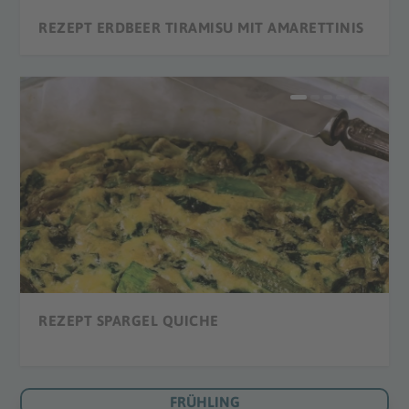
REZEPT ERDBEER TIRAMISU MIT AMARETTINIS
REZEPT ERDBEER SMOOTHIE
REZEPT ERDBEER CREPES
REZEPT STRAWBERRY DAIQUIRI
REZEPT ERDBEEREIS
REZEPT HERZ-KUCHEN
REZEPT SPARGEL QUICHE
FRÜHLING