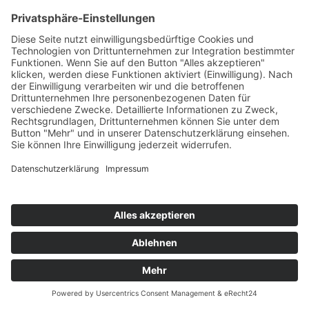
REZEPT TEEBEUTEL PLÄTZCHEN
REZEPT Teebeutel Kekse Kekse & Plätzchen | Die
etwas andere Teestunde Rezepte Titelbild ©...
WEITERLESEN